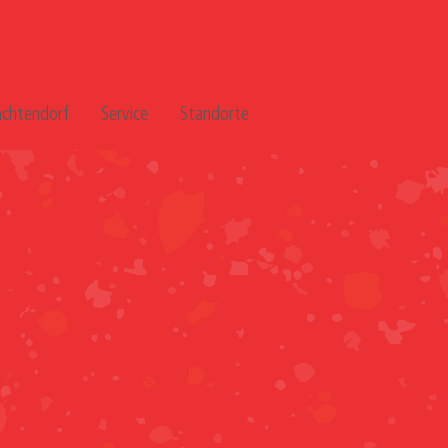
achtendorf
Service
Standorte